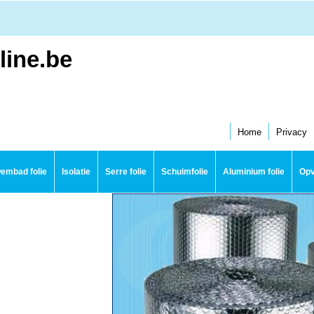
line.be
Home
Privacy
embad folie
Isolatie
Serre folie
Schuimfolie
Aluminium folie
Opv