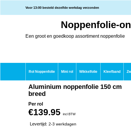
Voor 13:00 besteld dezelfde werkdag verzonden
Noppenfolie-on
Een groot en goedkoop assortiment noppenfolie
Rol Noppenfolie
Mini rol
Wikkelfolie
Kleefband
Zw
Aluminium noppenfolie 150 cm
breed
Per rol
€
139.95
incl BTW
Levertijd:
2-3 werkdagen